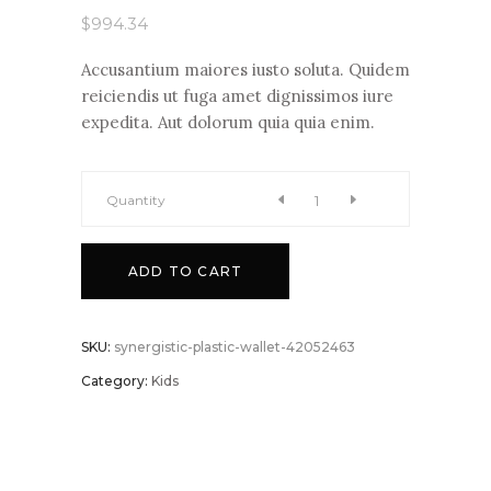
based
$
994.34
on
customer
ratings
Accusantium maiores iusto soluta. Quidem
reiciendis ut fuga amet dignissimos iure
expedita. Aut dolorum quia quia enim.
Synergistic
Quantity
Plastic
ADD TO CART
Wallet
SKU:
synergistic-plastic-wallet-42052463
quantity
Category:
Kids